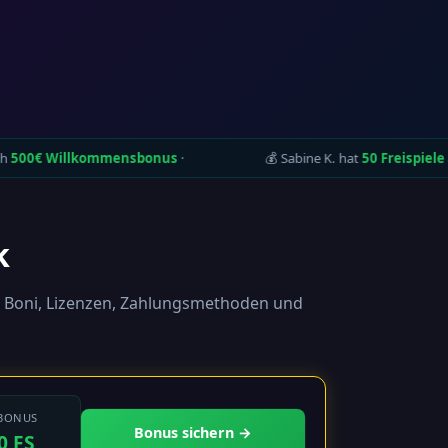
00€ Willkommensbonus
·
💰 Sabine K. hat
50 Freispiele
akti
k
h Boni, Lizenzen, Zahlungsmethoden und
BONUS
Bonus sichern →
0 FS