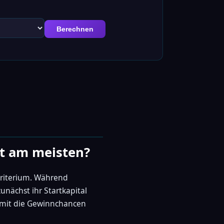
Berechnen
t am meisten?
Kriterium. Während
nächst ihr Startkapital
damit die Gewinnchancen