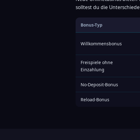
solltest du die Unterschiede
Bonus-Typ
Willkommensbonus
Freispiele ohne
Einzahlung
No-Deposit-Bonus
Reload-Bonus