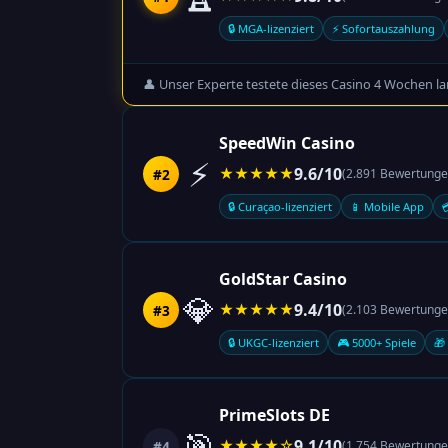
🔒 MGA-lizenziert
⚡ Sofortauszahlung
Unser Experte testete dieses Casino 4 Wochen l
SpeedWin Casino
⚡
9.6/10
★★★★★
#2
(2.891 Bewertunge
🔒 Curaçao-lizenziert
📱 Mobile App

GoldStar Casino
💎
9.4/10
★★★★★
#3
(2.103 Bewertunge
🔒 UKGC-lizenziert
🎮 5000+ Spiele
🎁
PrimeSlots DE
🎯
9.1/10
★★★★☆
#4
(1.754 Bewertunge